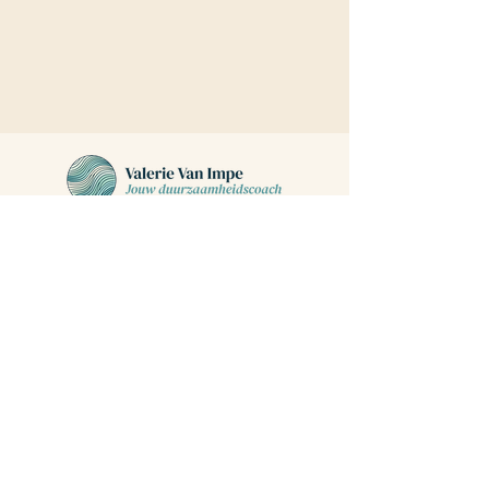
Morelgem 58, 9520 Sint-Lievens-Houtem
BTW BE
0536 306 070
+32 495 78 35 06
valerie@jouwduurzaamheidscoach.be